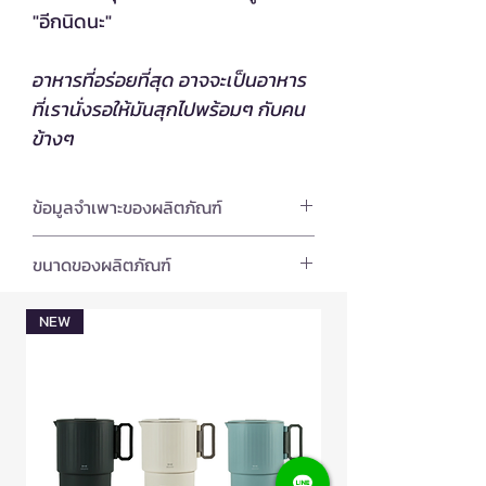
"อีกนิดนะ"
อาหารที่อร่อยที่สุด อาจจะเป็นอาหาร
ที่เรานั่งรอให้มันสุกไปพร้อมๆ กับคน
ข้างๆ
ข้อมูลจำเพาะของผลิตภัณฑ์
วัสดุและการออกแบบ
ขนาดของผลิตภัณฑ์
ตัวเครื่อง: เหล็กขึ้นรูปเคลือบ Phenol
Resin พร้อมฉนวนกันความร้อน 3 ชั้น
ขนาด:
23.5 x 37.7 x 14 เซนติเมตร
การรับประกัน
NEW
Limited Edition
แผ่นย่าง: อลูมิเนียมเคลือบฟลูโอรีน
เรซิน (Non-stick)
น้ำหนัก:
3.86 กิโลกรัม
โปรดอ่านเงื่อนไขการรับประกันการ
ข้อมูลทางไฟฟ้า
การดูแลรักษา
เปลี่ยนคืนสินค้าก่อนพิจารณาซื้อสินค้า
แรงดันไฟฟ้า: 220V
- รับประกันความบกพร่องของสินค้าเป็น
การทำความสะอาด
กำลังไฟฟ้า: 1,200W
เวลา 1 ปี (โปรดอ่านรายละเอียดเงื่อนไข
1. ตัวเครื่อง
ช่วงอุณหภูมิ 4 ระดับ (65-250°C)
การรับประกันจากคู่มือการใช้สินค้า) หรือ
เช็ดด้วยผ้าชุบน้ำบิดแห้ง ห้ามล้างด้วยน้ำ
ระบบความปลอดภัย (เทอร์โมสตัท,