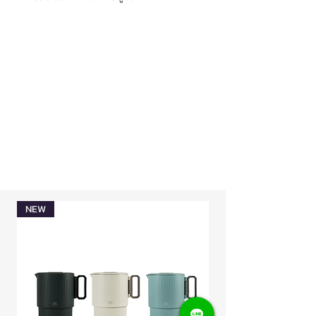
น้ำหนัก:
ประมาณ 155 กรัม
คำเตือน
ฝา / สายด้านใน: โพลีโพรพีลีน
ความจุ:
ประมาณ 350 มิลลิลิตร
- โปรดอ่านคู่มือการใช้งานและเอกสารที่
ปะเก็นฝา / ปะเก็นตัวกั้นด้านใน: ยางซิลิ
แนบมาอย่างละเอียดเพื่อให้แน่ใจว่าใช้งาน
โคน
ได้อย่างปลอดภัย
อุปกรณ์ที่อยู่ในกล่อง:
ขวดน้ำเก็บ
- สีอาจแตกต่างกันไปขึ้นอยู่กับจอภาพ
อุณหภูมิพร้อมฝาปิด, ตัวกั้นน้ำแข็ง
ของคุณ
ผลิตใน:
ประเทศจีน
NEW
Limited Edition