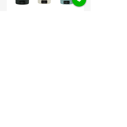
BRUNO Digital Travel Pot (BAK816)
BRUNO Compact Hot 
หม้อไฟฟ้าพกพา อเนกประสงค์ กาต้ม
WAKAKUSA BOE021 
น้ำ 100-220V
อเนกประสงค์ สีเขียวอ
Regular Price
Sale Price
Price
THB 1,965.00
THB 1,473.75
THB 4,950.00
Free Shipping
Free Shipping
Add to Cart