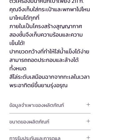
ตัวเครื่องมีน้ำหนักเบาเพียง 211 ก.
คุณจึงเก็บใส่กระเป๋าและพกพาไปไหน
มาไหนได้ทุกที่
ภายในเป็นโครงสร้างสูญญากาศ
สองชั้นจึงเก็บความร้อนและความ
เย็นได้!
ปากขวดกว้างที่ทำให้ใส่น้ำแข็งได้ง่าย
สามารถถอดประกอบและล้างได้
ทั้งหมด
สีไล่ระดับเสมือนฉากจากทะเลในเวลา
พระอาทิตย์ขึ้นยามรุ่งอรุณ
ข้อมูลจำเพาะของผลิตภัณฑ์
วัสดุ:
ขวดด้านใน: สแตนเลส
ขนาดของผลิตภัณฑ์
ตัวเครื่อง: สแตนเลสสตีล (เคลือบเรซิน
ขนาด:
66 × 166 มิลลิเมตร
การรับประกันและการดูแล
อะคริลิก)