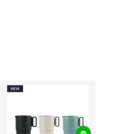
เอาต์พุต: 3W, แบตเตอรี่สำรองลิเธียม
โดยตรงหรือในที่ร้อนและชื้น
ไอออน 3.7V, 1000mAh
- ตรวจสอบและชาร์จแบตเตอรี่อย่าง
สม่ำเสมอแม้ว่าจะไม่ได้ใช้งานเป็นเวลา
การเชื่อมต่อ:
Bluetooth® (เวอร์ชัน: 5.3)
นาน
ระยะทางที่มีประสิทธิภาพ: ประมาณ 10
- หากมีความผิดปกติใดๆ เช่น การเสียรูป
เมตร
การขยายตัว หรือการเกิดความร้อน ให้
หยุดใช้งานทันที
เวลาในการชาร์จ:
ประมาณ 2.5 ชั่วโมง/
- ไม่แนะนำให้ชาร์จทิ้งไว้ ควรปฏิบัติตาม
ต่อครั้ง
คู่มือการใช้งาน เพื่อไม่ให้เกิดความเสีย
หาย
เวลาใช้งานต่อเนื่อง:
ประมาณ 5 ถึง 8
- ห้ามถอดแยกชิ้นส่วนหรือดัดแปลง
ชั่วโมง (เวลาสแตนด์บายประมาณ 12
แบตเตอรี่
ชั่วโมง)
NEW
Limited Edition
อุปกรณ์ที่อยู่ในกล่อง:
ตัวเครื่อง, สาย
ชาร์จ USB Type-C (ความยาวสายไฟ:
ประมาณ 30 ซม.)
ผลิตใน:
ประเทศจีน