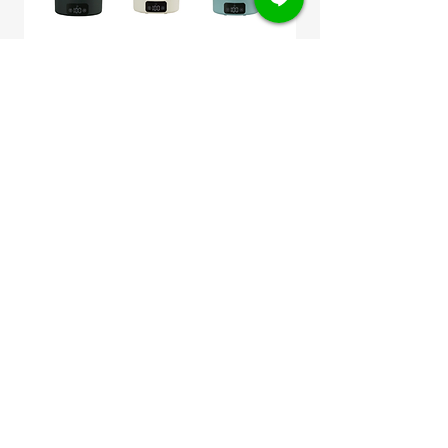
BRUNO Digital Travel Pot (BAK816)
BRUNO Compact Hot 
หม้อไฟฟ้าพกพา อเนกประสงค์ กาต้ม
WAKAKUSA BOE021 
น้ำ 100-220V
อเนกประสงค์ สีเขียวอ
Regular Price
Sale Price
Price
THB 1,965.00
THB 1,473.75
THB 4,950.00
Free Shipping
Free Shipping
Add to Cart