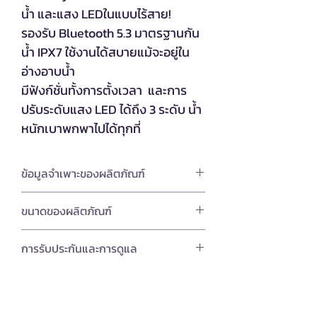
น้ำ และแสง LEDในแบบไร้สาย!
รองรับ Bluetooth 5.3 มาตรฐานกัน
น้ำ IPX7 ใช้งานได้สบายแม้จะอยู่ใน
อ่างอาบน้ำ
มีฟังก์ชั่นทั้งการตั้งเวลา และการ
ปรับระดับแสง LED ได้ถึง 3 ระดับ น้ำ
หนักเบาพกพาไปได้ทุกที่
ข้อมูลจำเพาะของผลิตภัณฑ์
วัสดุ:
เรซิน ABS, โพลีคาร์บอเนต, โลหะ
ขนาดของผลิตภัณฑ์
ผสมสังกะสี
ขนาด:
ประมาณ กว้าง80 × สูง50 ×
การรับประกันและการดูแล
ลักษณะความถี่ของลำโพง:
160Hz-
ลึก80 มิลลิเมตร
18kHz
- อย่าให้ผลิตภัณฑ์ถูกกระแทกอย่าง
น้ำหนัก:
ประมาณ 146 กรัม
รุนแรง เช่น การชนหรือทำหล่น
แหล่งจ่ายไฟ:
อินพุต: DC5V 0.5A, /
- อย่าใช้หรือจัดเก็บในที่ที่ถูกแสงแดด