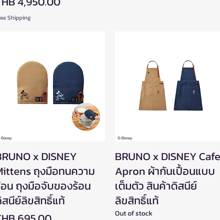
rice
THB 4,950.00
ree Shipping
BRUNO x DISNEY
Quick View
BRUNO x DISNEY Caf
Quick View
ittens ถุงมือทนความ
Apron ผ้ากันเปื้อนแบบ
้อน ถุงมือจับของร้อน
เต็มตัว สินค้าดิสนีย์
ิสนีย์ลิขสิทธิ์แท้
ลิขสิทธิ์แท้
Out of stock
rice
THB 695.00