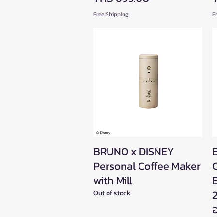
Free Shipping
F
BRUNO x DISNEY
Quick View
Personal Coffee Maker
with Mill
2
Out of stock