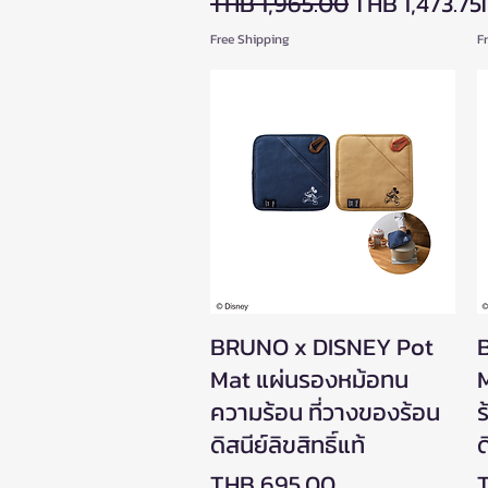
Regular Price
Sale Price
P
THB 1,965.00
THB 1,473.75
Free Shipping
F
BRUNO x DISNEY Pot
Quick View
Mat แผ่นรองหม้อทน
M
ความร้อน ที่วางของร้อน
ร
ดิสนีย์ลิขสิทธิ์แท้
ด
Price
P
THB 695.00