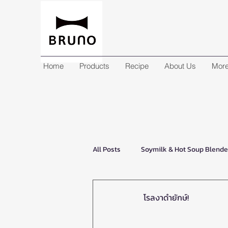
Home
Products
Recipe
About Us
Mor
All Posts
Soymilk & Hot Soup Blend
Steam and Bake Toaster
Comp
โรลงาดำยักษ์!