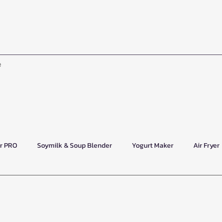
e
er PRO
Soymilk & Soup Blender
Yogurt Maker
Air Fryer
act Kettle
Mini Pot
Enamel Saucepan
Enamel Pot