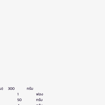
แป้งสาลี (สำหรับทำขนมปัง)	300 		กรัม
ไข่						1		ฟอง
น้ำตาล					50 		กรัม