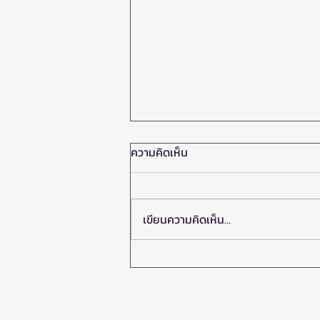
ความคิดเห็น
สตูว์มันฝรั่งญี่ปุ่น
เขียนความคิดเห็น…