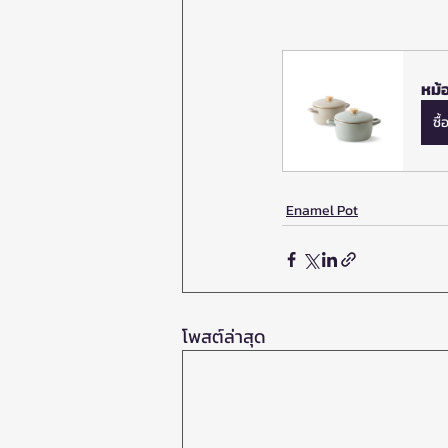
หม้
ซื
Enamel Pot
โพสต์ล่าสุด