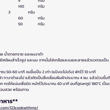
ยีสต์ (ผงสำเร็จรูป)			4 		กรัม
นมสด					140 		กรัม
เกลือ					3 		กรัม
เนย						60 		กรัม
ผงงาดำ					50 		กรัม
ลาย น้ำตาลทราย และผงงาดำ
ล ยีสต์ผงสำเร็จรูป และนม จากนั้นใส่เกลือและเนยละลายแล้วนวดจนเป็น
ณ 50-60 นาที จนขึ้นเป็น 2 เท่า (แป้งจะไม่เด้ง) พักไว้ 10 นาที 
มผืนผ้า ทางาดำลงไป แล้วตัดเป็นสี่เหลี่ยมผืนผ้าประมาณ 4 ซม. แล้วม้วนขึ้นท
บอก กดให้แน่นเพื่อปิด หมักไว้ประมาณ 40 นาที อบที่อุณหภูมิ 180°C เป็น
เหลืองสวย พร้อมทาน
รอาหาร**
m.com/123cookwithme/