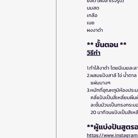
** ขั้นตอน **
วิธีทำ
1.ทำไส้งาดำ โดยมีเนยละ
2.ผสมแป้งสาลี ไข่ น้ำตา
   แผ่นบางๆ
3.หมักที่อุณหภูมิห้องประมา
   คลี่แป้งเป็นสี่เหลี่ย
   ละชั้นม้วนเป็นทรงกระ
   20 นาทีจนแป้งเป็นสี
**ผู้แบ่งปันสูต
https://www.instagra