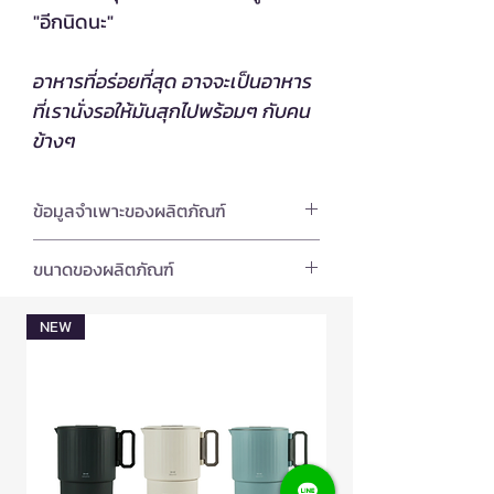
"อีกนิดนะ"
อาหารที่อร่อยที่สุด อาจจะเป็นอาหาร
ที่เรานั่งรอให้มันสุกไปพร้อมๆ กับคน
ข้างๆ
ข้อมูลจำเพาะของผลิตภัณฑ์
วัสดุและการออกแบบ
ขนาดของผลิตภัณฑ์
ตัวเครื่อง: เหล็กขึ้นรูปเคลือบ Phenol
Resin พร้อมฉนวนกันความร้อน 3 ชั้น
ขนาด:
23.5 x 37.7 x 14 เซนติเมตร
การรับประกัน
NEW
Limited Edition
แผ่นย่าง: อลูมิเนียมเคลือบฟลูโอรีน
เรซิน (Non-stick)
น้ำหนัก:
3.86 กิโลกรัม
โปรดอ่านเงื่อนไขการรับประกันการ
ข้อมูลทางไฟฟ้า
การดูแลรักษา
เปลี่ยนคืนสินค้าก่อนพิจารณาซื้อสินค้า
แรงดันไฟฟ้า: 220V
- รับประกันความบกพร่องของสินค้าเป็น
การทำความสะอาด
กำลังไฟฟ้า: 1,200W
เวลา 1 ปี (โปรดอ่านรายละเอียดเงื่อนไข
1. ตัวเครื่อง
ช่วงอุณหภูมิ 4 ระดับ (65-250°C)
การรับประกันจากคู่มือการใช้สินค้า) หรือ
เช็ดด้วยผ้าชุบน้ำบิดแห้ง ห้ามล้างด้วยน้ำ
ระบบความปลอดภัย (เทอร์โมสตัท,