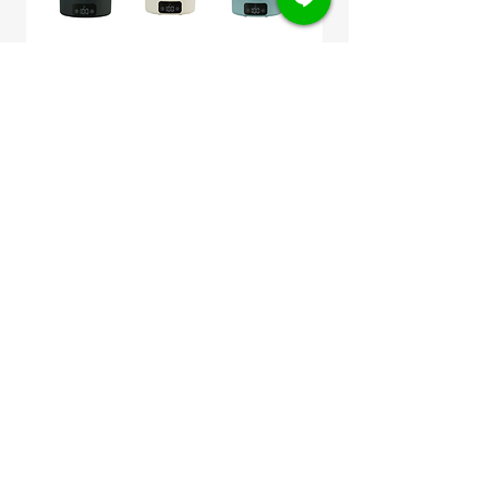
BRUNO Digital Travel Pot (BAK816)
BRUNO Compact Hot 
หม้อไฟฟ้าพกพา อเนกประสงค์ กาต้ม
WAKAKUSA BOE021 
น้ำ 100-220V
อเนกประสงค์ สีเขียวอ
ราคาปกติ
ราคาขายลด
ราคา
฿1,965.00
฿1,473.75
฿4,950.00
Free Shipping
Free Shipping
เพิ่มลงในรถเข็น