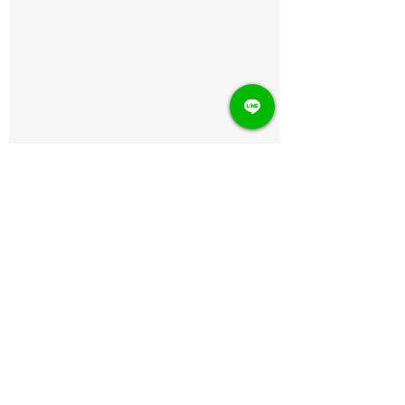
ความคิดเห็น
Japanese cake with
[BRUNO Snack La
เขียนความคิดเห็น…
soybean flour and red
Chocolate Browni
bean paste