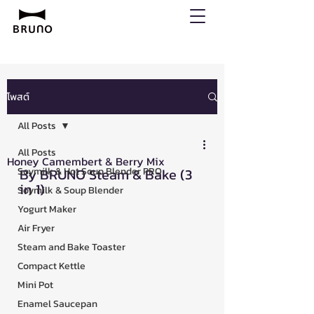
โพสต์
All Posts
All Posts
Honey Camembert & Berry Mix
Soymilk & Hot Soup Blender PRO
By BRUNO Steam & Bake (3 
in 1)
Soymilk & Soup Blender
Yogurt Maker
Air Fryer
Steam and Bake Toaster
Compact Kettle
Mini Pot
Enamel Saucepan