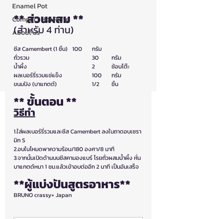
Enamel Pot
** ส่วนผสม **
Compact Hot Plate
(สำหรับ 4 ท่าน)
About us
ชีส Camembert (1 ชิ้น) 	100	กรัม
ถั่วรวม				30	กรัม
น้ำผึ้ง				2 	ช้อนโต๊ะ
ผลเบอร์รี่รวมแช่แข็ง		100 	กรัม
ขนมปัง (บาแกตต์)		1/2	ชิ้น
** ขั้นตอน **
วิธีทำ
1.ใส่ผลเบอร์รี่รวมและชีส Camembert ลงในถาดอบเซรา
มิก S
2.อบในโหมดพาความร้อน/180 องศา/8 นาที 
3.จากนั้นเปิดด้านบนชีสคามองแบร์ ​​โรยถั่วผสมน้ำผึ้ง หั่น
บาแกตต์หนา 1 ชม.แล้วเข้าอบต่ออีก 2 นาที เป็นอันเสร็จ
**ผู้แบ่งปันสูตรอาหาร**
BRUNO crassy+ Japan