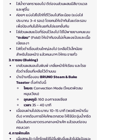
ใส่น้ำตาลทรายลงไป ตีต่อจนส่วนผสมมีสีขาวนวล
และฟูขึ้น
ค่อยๆ แบ่งใส่ไข่ไก่ที่ตีไว้ลงไปทีละน้อย (แบ่งใส่
ประมาณ 3-4 รอบ) โดยคนให้เข้ากันในแต่ละรอบ 
เพื่อป้องกันไม่ให้เนยกับไข่แยกชั้นกัน
ใส่ส่วนผสมแป้งที่ร่อนไว้ลงไป ใช้ไม้พายยางคนแบบ 
"ตะล่อม"
 (Fold) ให้เข้ากันจนไม่เห็นผงแป้งและเนื้อ
เนียนเงา
ใส่ถั่วดำเชื่อมส่วนใหญ่ลงไป (เหลือไว้เล็กน้อย
สำหรับโรยหน้า) แล้วคนเบาๆ ให้กระจายทั่ว
3. การอบ (Baking)
เทส่วนผสมลงในพิมพ์ เกลี่ยหน้าให้เรียบ และโรย
ถั่วดำเชื่อมที่เหลือไว้ด้านบน
นำเข้าเครื่องอบ 
BRUNO Steam & Bake 
Toaster
 ตั้งค่าดังนี้:
โหมด:
 Convection Mode (โหมดพัดลม
หมุนเวียน)
อุณหภูมิ:
 160 องศาเซลเซียส
เวลา:
 35 - 40 นาที
เมื่ออบผ่านไปประมาณ 10-15 นาที (พอผิวหน้าเริ่ม
ตึง) หากต้องการให้เค้กแตกสวย ให้ใช้มีดจุ่มน้ำกรีด
เป็นเส้นตรงยาวตรงกลางหน้าเค้ก แล้วอบต่อจน
ครบเวลา
4. การพักเค้ก
เมื่อสุกแล้ว (เช็กโดยใช้ไม้จิ้มฟันจิ้มแล้วไม่มีแป้งแฉะ