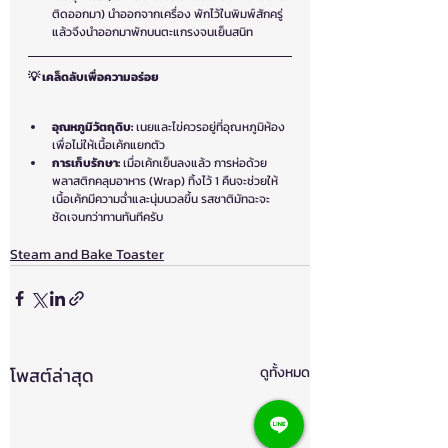
ติดออกมา) นำออกจากเครื่อง พักไว้ในพิมพ์สักครู่ 
แล้วจึงนำออกมาพักบนตะแกรงจนเย็นสนิท
💡 เคล็ดลับเพื่อความอร่อย
อุณหภูมิวัตถุดิบ:
 เนยและไข่ควรอยู่ที่อุณหภูมิห้อง
เพื่อไม่ให้เนื้อเค้กแยกตัว
การเก็บรักษา:
 เมื่อเค้กเย็นลงแล้ว การห่อด้วย
พลาสติกคลุมอาหาร (Wrap) ทิ้งไว้ 1 คืนจะช่วยให้
เนื้อเค้กมีความฉ่ำและนุ่มนวลขึ้น รสชาติมัทฉะจะ
ชัดเจนกว่าทานทันทีครับ
Steam and Bake Toaster
โพสต์ล่าสุด
ดูทั้งหมด