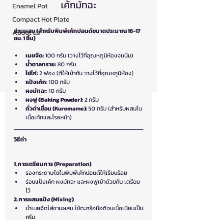
เค้กมัทฉะ
Enamel Pot
Compact Hot Plate
ส่วนผสม (สำหรับพิมพ์เค้กปอนด์ขนาดประมาณ 16-17 
About us
ซม. 1 ชิ้น)
เนยจืด:
 100 กรัม (วางไว้ที่อุณหภูมิห้องจนนิ่ม)
น้ำตาลทราย:
 80 กรัม
ไข่ไก่:
 2 ฟอง (ตีให้เข้ากัน วางไว้ที่อุณหภูมิห้อง)
แป้งเค้ก:
 100 กรัม
ผงมัทฉะ:
 10 กรัม
ผงฟู (Baking Powder):
 2 กรัม
ถั่วดำเชื่อม (Kuromame):
 50 กรัม (สำหรับผสมใน
เนื้อเค้กและโรยหน้า)
วิธีทำ
1. การเตรียมการ (Preparation)
รองกระดาษไขในพิมพ์เค้กปอนด์ให้เรียบร้อย
ร่อนแป้งเค้ก ผงมัทฉะ และผงฟูเข้าด้วยกัน เตรียม
ไว้
2. การผสมแป้ง (Mixing)
นำเนยจืดใส่ชามผสม ใช้ตะกร้อมือตีจนเนื้อเนียนเป็น
ครีม